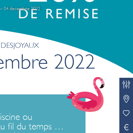
e – 04 decembrie 2022
 DESJOYAUX
cembre 2022
CO
CO
FII
iscine ou
au fil du temps …
€
CI