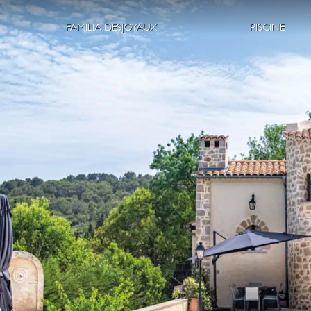
FAMILIA DESJOYAUX
PISCINE
Spiritul Desjoyaux
Piscine î
De ce să alegeți Desjoyaux?
Piscine 
Gamele 
Construcț