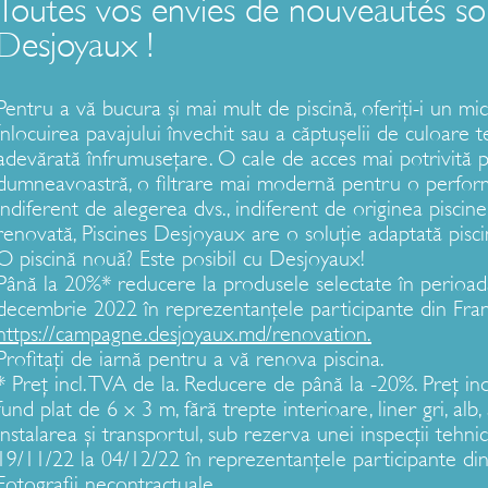
Toutes vos envies de nouveautés so
Desjoyaux !
Pentru a vă bucura și mai mult de piscină, oferiți-i un mic 
Înlocuirea pavajului învechit sau a căptușelii de culoare t
adevărată înfrumusețare. O cale de acces mai potrivită p
dumneavoastră, o filtrare mai modernă pentru o perfor
Indiferent de alegerea dvs., indiferent de originea piscin
renovată, Piscines Desjoyaux are o soluție adaptată piscin
O piscină nouă? Este posibil cu Desjoyaux!
Până la 20%* reducere la produsele selectate în perioa
decembrie 2022 în reprezentanțele participante din Fran
https://campagne.desjoyaux.md/renovation.
Profitați de iarnă pentru a vă renova piscina.
* Preț incl. TVA de la. Reducere de până la -20%. Preț in
fund plat de 6 x 3 m, fără trepte interioare, liner gri, alb,
instalarea și transportul, sub rezerva unei inspecții tehni
19/11/22 la 04/12/22 în reprezentanțele participante din
Fotografii necontractuale.