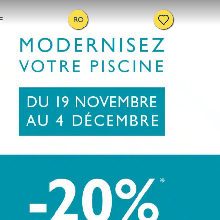
E
RO
iscinei dvs.
ină