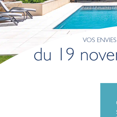
Acasă
/
Actualités
/ P
VOS ENVIE
du 19 nove