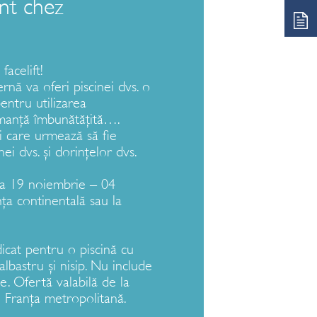
nt chez
RĂ
facelift!
ernă va oferi piscinei dvs. o
entru utilizarea
manță îmbunătățită….
ei care urmează să fie
ei dvs. și dorințelor dvs.
da 19 noiembrie – 04
ța continentală sau la
dicat pentru o piscină cu
 albastru și nisip. Nu include
ce. Ofertă valabilă de la
 Franța metropolitană.