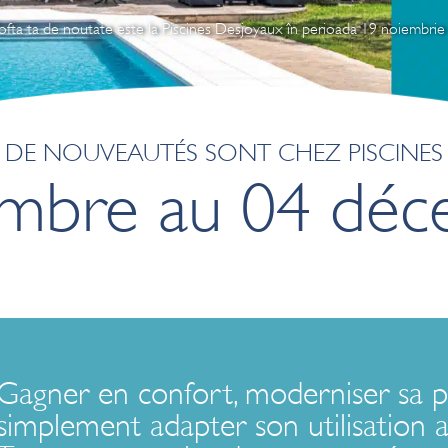
ofta ta de noutate este la Piscines Desjoyaux în perioada 19 noiembri
S DE NOUVEAUTÉS SONT CHEZ PISCINES
mbre au 04 dé
Gagner en confort, moderniser sa p
simplement adapter son utilisation 