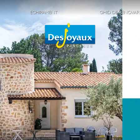
ECHIPAMENT
GHID DE RENOVAR
n aer liber
Siguranța piscinei
Reamenajarea p
comune
Comfort
Scurgeri la pisc
noastre
Îngrijirea piscinei
ia piscinei
Încălzire piscină