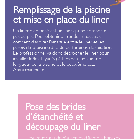
Remplissage de la piscine
et mise en place du liner
Un liner bien posé est un liner qui ne comporte
pas de plis. Pour obtenir un rendu impeccable, il
convient d’aspirer l’air situé entre le liner et les
parois de la piscine à l’aide de turbines d’aspiration.
Le professionnel va donc décrocher le liner pour
installer le/les tuyau(x) à turbine (l’un sur une
longueur de la piscine et le deuxième au
...
Arată mai multe
Pose des brides
d’étanchéité et
découpage du liner
Il est important de réaliser les différents bridages