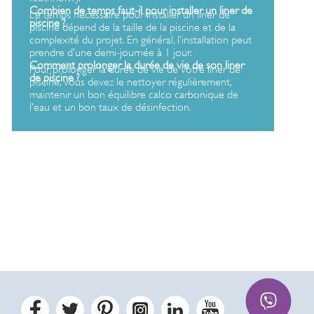
Combien de temps faut-il pour installer un liner de
Le temps nécessaire pour installer un liner de
piscine ?
piscine dépend de la taille de la piscine et de la
complexité du projet. En général, l’installation peut
prendre d’une demi-journée à 1 jour.
Comment prolonger la durée de vie de son liner
Pour prolonger la durée de vie de votre liner de
de piscine ?
piscine, vous devez le nettoyer régulièrement,
maintenir un bon équilibre calco carbonique de
l’eau et un bon taux de désinfection.