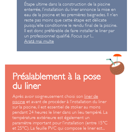
Étape ultime dans la construction de la piscine
enterrée, l’installation du liner annonce la mise en
eau de la piscine et les premières baignades. Il n’en
reste pas moins que cette étape est délicate
puisqu’elle conditionne le rendu final de la piscine.
Il est donc préférable de faire installer le liner par
un professionnel qualifié. Focus sur l
...
Arată mai multe
Préalablement à la pose
du liner
Après avoir soigneusement choisi son
liner de
piscine
et avant de procéder à l’installation du liner
sur la piscine, il est essentiel de stoker au moins
pendant 24 heures le liner dans un lieu tempéré. La
température extérieure est également un
paramètre important pour l’installation (entre 15°C
et 25°C). La feuille PVC qui compose le liner est
...